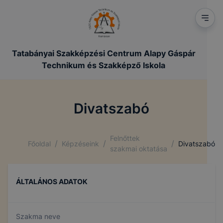
Tatabányai Szakképzési Centrum Alapy Gáspár
Technikum és Szakképző Iskola
Divatszabó
Felnőttek
/
/
/
Főoldal
Képzéseink
Divatszabó
szakmai oktatása
ÁLTALÁNOS ADATOK
Szakma neve