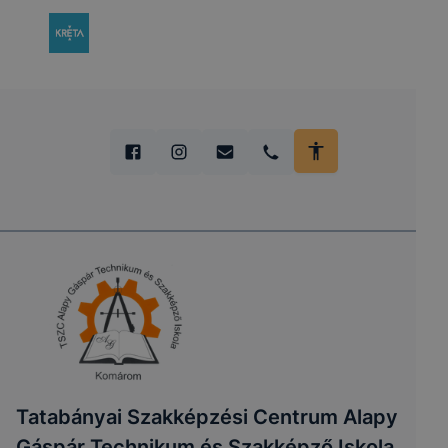
Tatabányai Szakképzési Centrum Alapy
Gáspár Technikum és Szakképző Iskola