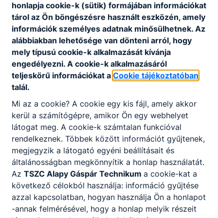
honlapja cookie-k (sütik) formájában információkat
érdeklődés.
tárol az Ön böngészésre használt eszközén, amely
információk személyes adatnak minősülhetnek. Az
alábbiakban lehetősége van dönteni arról, hogy
A SZAKKÉPZETTSÉGGEL RENDELKEZŐ
mely típusú cookie-k alkalmazását kívánja
ismeri a gyártási folyamatot a
engedélyezni. A cookie-k alkalmazásáról
megrendeléstől az értékesítésig;
teljeskörű információkat a
Cookie tájékoztatóban
ismeri a női és a férﬁ ruházati termékek
talál.
technológiai és műszaki előírásait és
Mi az a cookie? A cookie egy kis fájl, amely akkor
alkalmazza előállításuk technológiai
kerül a számítógépre, amikor Ön egy webhelyet
fogásait;
látogat meg. A cookie-k számtalan funkcióval
értelmezi és alkalmazza a műveleti
rendelkeznek. Többek között információt gyűjtenek,
utasításokat;
megjegyzik a látogató egyéni beállításait és
ismeri a gyártási műveletekhez szükséges
általánosságban megkönnyítik a honlap használatát.
gépeket, és alkalmazza azokat;
Az
TSZC Alapy Gáspár Technikum
a cookie-kat a
ellenőrzi a gép beállításokat minőségi,
következő célokból használja: információ gyűjtése
technológiai és munkavédelmi
azzal kapcsolatban, hogyan használja Ön a honlapot
szempontokból, a minőségi előírásokat az
-annak felmérésével, hogy a honlap melyik részeit
alapanyagoknál és kellékeknél is, az