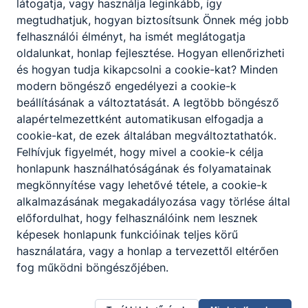
látogatja, vagy használja leginkább, így
elkészített terméket és a saját munkáját
megtudhatjuk, hogyan biztosítsunk Önnek még jobb
minőségi, méret, kivitelezési
felhasználói élményt, ha ismét meglátogatja
szempontokból;
oldalunkat, honlap fejlesztése. Hogyan ellenőrizheti
alkalmazza a digitális technológiákat;
és hogyan tudja kikapcsolni a cookie-kat? Minden
együttműködik a gyártási folyamatban
modern böngésző engedélyezi a cookie-k
tevékenykedő emberekkel.
beállításának a változtatását. A legtöbb böngésző
alapértelmezettként automatikusan elfogadja a
cookie-kat, de ezek általában megváltoztathatók.
ISKOLASPECIFIKUS INFORMÁCIÓK A KÉPZÉSHEZ
Felhívjuk figyelmét, hogy mivel a cookie-k célja
-Divat szabó:
honlapunk használhatóságának és folyamatainak
Kreatív ágazat 15 hónapos képzése, amely
megkönnyítése vagy lehetővé tétele, a cookie-k
szakképzettség megszerzésével zárul.
alkalmazásának megakadályozása vagy törlése által
Választható szakmairányok: Női szabó
előfordulhat, hogy felhasználóink nem lesznek
szakmairány, Férfi szabó szakmairány. A
képesek honlapunk funkcióinak teljes körű
divatszabó a szín és forma divatirányzatoknak
használatára, vagy a honlap a tervezettől eltérően
megfelelő egyedi vagy konfekcionált öltözéket
fog működni böngészőjében.
állít elő. Egyei terméknél megrendeléstől az
értékesítésig a gyártás teljes folyamatát