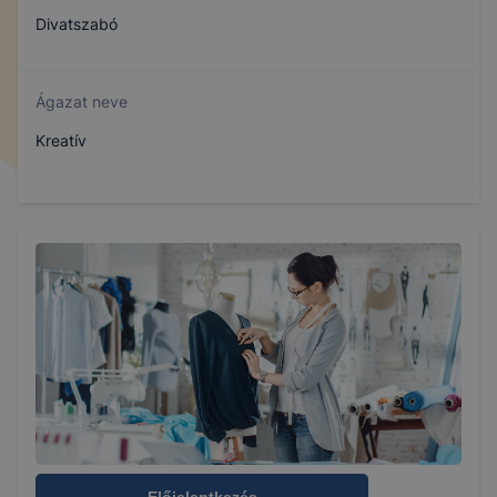
Divatszabó
Ágazat neve
Kreatív
Szakmajegyzék száma
407231603
Képzés időtartama
1.25 év
Választható szakmairányok:
Férfiszabó