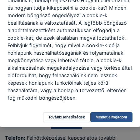
oldalunkat, honlap fejlesztése. Hogyan ellenőrizheti
és hogyan tudja kikapcsolni a cookie-kat? Minden
modern böngésző engedélyezi a cookie-k
beállításának a változtatását. A legtöbb böngésző
alapértelmezettként automatikusan elfogadja a
cookie-kat, de ezek általában megváltoztathatók.
Felhívjuk figyelmét, hogy mivel a cookie-k célja
honlapunk használhatóságának és folyamatainak
megkönnyítése vagy lehetővé tétele, a cookie-k
alkalmazásának megakadályozása vagy törlése által
előfordulhat, hogy felhasználóink nem lesznek
Tatabányai Szakképzési Centrum Alapy
képesek honlapunk funkcióinak teljes körű
használatára, vagy a honlap a tervezettől eltérően
Gáspár Technikum és Szakképző Iskola
fog működni böngészőjében.
2900 Komárom Táncsics Mihály út 73.
További lehetőségek
Mindet elfogadom
CLASSROOM
KRÉTA
Telefon:
Felnőttképzéssel kapcsolatos további