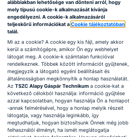
alábbiakban lehetősége van dönteni arról, hogy
mely típusú cookie-k alkalmazását kívánja
engedélyezni. A cookie-k alkalmazásáról
teljeskörű információkat a
Cookie tájékoztatóban
talál.
Mi az a cookie? A cookie egy kis fájl, amely akkor
Partnereink
kerül a számítógépre, amikor Ön egy webhelyet
látogat meg. A cookie-k számtalan funkcióval
rendelkeznek. Többek között információt gyűjtenek,
megjegyzik a látogató egyéni beállításait és
általánosságban megkönnyítik a honlap használatát.
Az
TSZC Alapy Gáspár Technikum
a cookie-kat a
következő célokból használja: információ gyűjtése
azzal kapcsolatban, hogyan használja Ön a honlapot
-annak felmérésével, hogy a honlap melyik részeit
látogatja, vagy használja leginkább, így
megtudhatjuk, hogyan biztosítsunk Önnek még jobb
felhasználói élményt, ha ismét meglátogatja