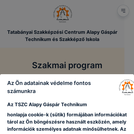
Tatabányai Szakképzési Centrum Alapy Gáspár
Technikum és Szakképző Iskola
Szakmai program
Az Ön adatainak védelme fontos
/
/
Főoldal
Szakmai dokumentumok
Szakmai program
számunkra
Az
2022/23
TSZC Alapy Gáspár Technikum
honlapja cookie-k (sütik) formájában információkat
Alapy Gáspár Technikum és Szakképző Iskola
tárol az Ön böngészésre használt eszközén, amely
Szakmai Program.pdf
információk személyes adatnak minősülhetnek. Az
Letöltés