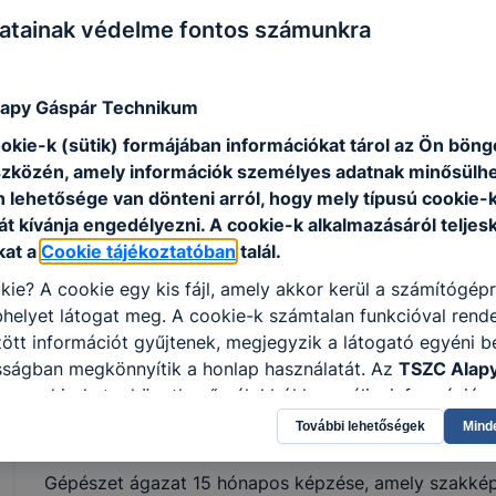
hegesztési hibákat javít;
atainak védelme fontos számunkra
elvégzi a szükséges próbaszerelést;
speciális lemezkötéseket készít;
biztonságosan, balesetmentesen kezeli a mun
apy Gáspár Technikum
roncsolásmentes anyagvizsgálatot végez;
ookie-k (sütik) formájában információkat tárol az Ön bön
könnyű, nehéz, acél és fém elemeket hoz létre
szközén, amely információk személyes adatnak minősülhe
nyílászárókat készít;
n lehetősége van dönteni arról, hogy mely típusú cookie-
készít földbe süllyesztett, föld feletti acéltar
t kívánja engedélyezni. A cookie-k alkalmazásáról teljes
műszaki rajzot olvas és értelmez, szükség ese
kat a
Cookie tájékoztatóban
talál.
gépiparban alapszerelési műveleteket végez, 
kie? A cookie egy kis fájl, amely akkor kerül a számítógép
hegesztett kötést készít különféle technológiá
helyet látogat meg. A cookie-k számtalan funkcióval rend
elkészíti vagy megrendeli a célszerszámokat, ö
tt információt gyűjtenek, megjegyzik a látogató egyéni beá
épületlakatos munkához;
sságban megkönnyítik a honlap használatát. Az
TSZC Alap
elvégzi a szakirányú garanciális épületlakatos 
m
a cookie-kat a következő célokból használja: információ g
olatban, hogyan használja Ön a honlapot -annak felmérésé
További lehetőségek
Mind
ik részeit látogatja, vagy használja leginkább, így megtudh
ISKOLASPECIFIKUS INFORMÁCIÓK A KÉPZÉSHEZ
osítsunk Önnek még jobb felhasználói élményt, ha ismét m
Gépészet ágazat 15 hónapos képzése, amely szakkép