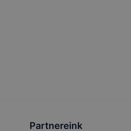
oldalunkat,
cookie-kat
változtatás
a cookie-ka
mivel a coo
megkönnyít
megakadályo
lesznek kép
tervezettől
Partnereink