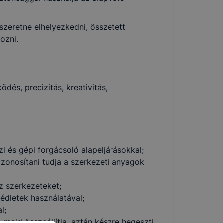
szeretne elhelyezkedni, összetett
ozni.
dés, precizitás, kreativitás,
 és gépi forgácsoló alapeljárásokkal;
azonosítani tudja a szerkezeti anyagok
áz szerkezeteket;
édletek használatával;
l;
majd összeállítja, aztán készre hegeszti,