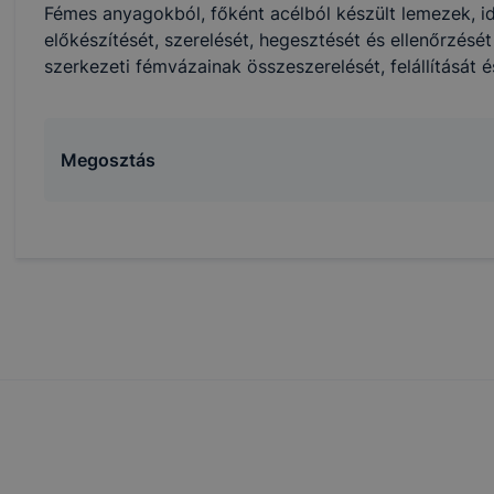
 honlap fejlesztése. Hogyan ellenőrizheti és hogyan tudja k
Fémes anyagokból, főként acélból készült lemezek, 
? Minden modern böngésző engedélyezi a cookie-k beállít
előkészítését, szerelését, hegesztését és ellenőrzésé
át. A legtöbb böngésző alapértelmezettként automatikusan
szerkezeti fémvázainak összeszerelését, felállítását é
t, de ezek általában megváltoztathatók. Felhívjuk figyelmé
kie-k célja honlapunk használhatóságának és folyamataina
ése vagy lehetővé tétele, a cookie-k alkalmazásának
Megosztás
zása vagy törlése által előfordulhat, hogy felhasználóink
esek honlapunk funkcióinak teljes körű használatára, vagy
 eltérően fog működni böngészőjében.