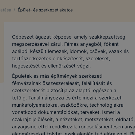
/
tatása
Épület- és szerkezetlakatos
Gépészet ágazat képzése, amely szakképzettség
megszerzésével zárul. Fémes anyagból, főként
acélból készült lemezek, idomok, csövek, vázak és
tartószerkezetek előkészítését, szerelését,
hegesztését és ellenőrzését végzi.
Épületek és más építmények szerkezeti
fémvázainak összeszerelését, felállítását és
szétszerelését biztosítja az alaptól egészen a
tetőig. Tanulmányozza és értelmezi a szerkezeti
munkafolyamatokra, eszközökre, technológiákra
vonatkozó dokumentációkat, terveket. Ismeri a
szakrajz jelöléseit, a nézeteket, metszeteket, oldhat
anyagismerettel rendelkezik, roncsolásmentesen anya
alapméréseket folytat, ezek alapján tud előrajzolni. 