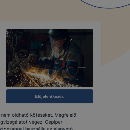
Előjelentkezés
ó, nem oldható kötéseket. Megfelelő
gvizsgálatot végez. Gépipari
Biztonsággal használja az alapvető