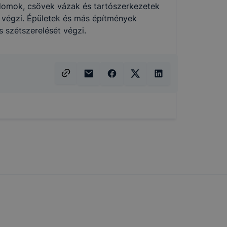
ikapcsolni a
idomok, csövek vázak és tartószerkezetek
ásának a
t végzi. Épületek és más építmények
 elfogadja
s szétszerelését végzi.
t, hogy
k
 nem
 a honlap a