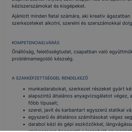
kéziszerszámokat és kisgépeket.
Ajánlott minden ﬁatal számára, aki kreatív ágazatban 
szerkezeteket alkotni, szerelni és szerszámokkal dolg
KOMPETENCIAELVÁRÁS
Önállóság, felelősségtudat, csapatban való együttműkö
problémamegoldó készség.
A SZAKKÉPZETTSÉGGEL RENDELKEZŐ
munkadarabokat, szerkezet részeket gyárt kézi
alapszintű általános anyagvizsgálatot végez, 
főbb típusait;
szerel, javít és karbantart egyszerű statikai v
egyszerű és általános számításokat végez seg
darabol kézi és gépi eszközökkel, lángvágássa
szakaszosan heggeszti a leszabott anyagokat, 