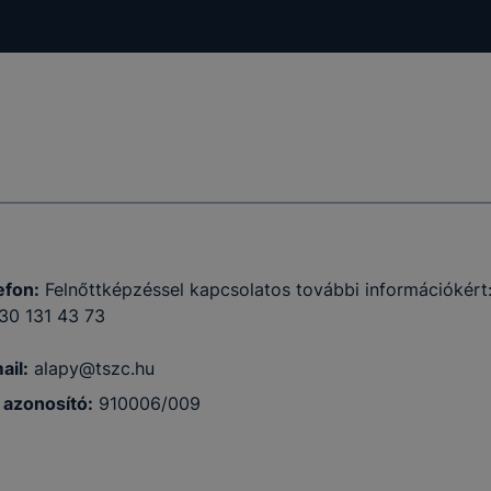
efon:
Felnőttképzéssel kapcsolatos további információkért
30 131 43 73
ail:
alapy@tszc.hu
azonosító:
910006/009