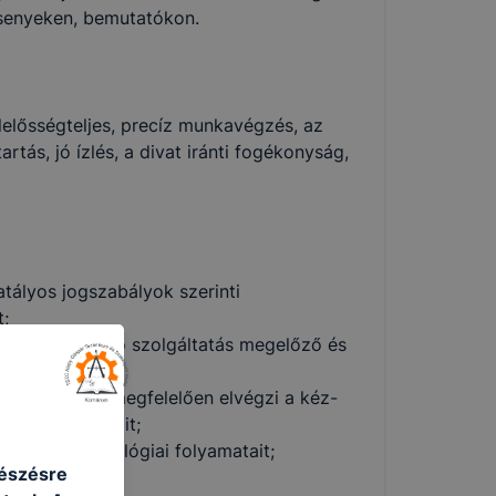
senyeken, bemutatókon.
elősségteljes, precíz munkavégzés, az
ás, jó ízlés, a divat iránti fogékonyság,
atályos jogszabályok szerinti
;
egészségmegőrző szolgáltatás megelőző és
zelési tervnek megfelelően elvégzi a kéz-
ének folyamatait;
ésének technológiai folyamatait;
gészésre