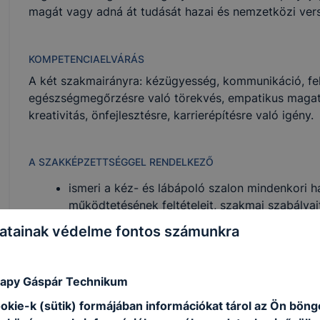
magát vagy adná át tudását hazai és nemzetközi ver
KOMPETENCIAELVÁRÁS
A két szakmairányra: kézügyesség, kommunikáció, fel
egészségmegőrzésre való törekvés, empatikus magatart
kreativitás, önfejlesztésre, karrierépítésre való igény.
A SZAKKÉPZETTSÉGGEL RENDELKEZŐ
ismeri a kéz- és lábápoló szalon mindenkori h
működtetésének feltételeit, szakmai szabályait
felkészül a kéz- és lábápoló szépészeti és 
atainak védelme fontos számunkra
utókezelői feladataira;
megtervezi, előkészíti a szolgáltatást és a ke
és lábápolás, műköröm építésének és díszítés
apy Gáspár Technikum
elvégzi a kéz ápolásának és a műköröm készít
ookie-k (sütik) formájában információkat tárol az Ön bön
elvégzi a lábápolás technológiai folyamatait;