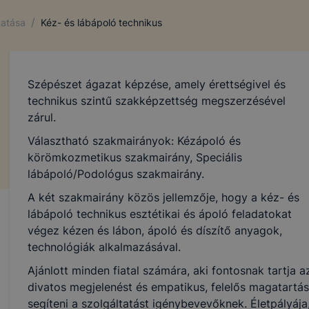
/
tatása
Kéz- és lábápoló technikus
Szépészet ágazat képzése, amely érettségivel és
technikus szintű szakképzettség megszerzésével
zárul.
Választható szakmairányok: Kézápoló és
körömkozmetikus szakmairány, Speciális
lábápoló/Podológus szakmairány.
A két szakmairány közös jellemzője, hogy a kéz- és
lábápoló technikus esztétikai és ápoló feladatokat
végez kézen és lábon, ápoló és díszítő anyagok,
technológiák alkalmazásával.
Ajánlott minden fiatal számára, aki fontosnak tartja 
divatos megjelenést és empatikus, felelős magatartáss
segíteni a szolgáltatást igénybevevőknek. Életpályája