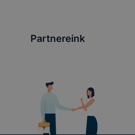
lesznek kép
tervezettől
Partnereink