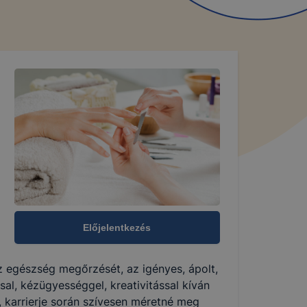
Előjelentkezés
az egészség megőrzését, az igényes, ápolt,
al, kézügyességgel, kreativitással kíván
, karrierje során szívesen méretné meg