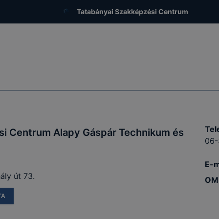
Tatabányai Szakképzési Centrum
Tel
si Centrum Alapy Gáspár Technikum és
06-
E-m
ly út 73.
OM 
TA