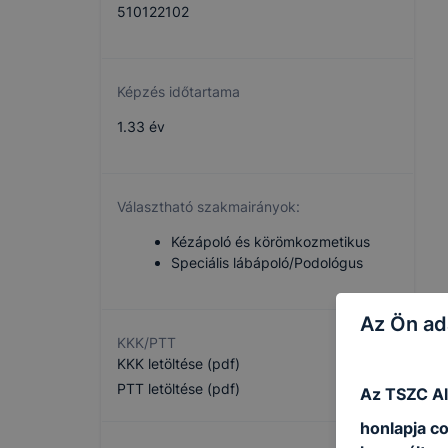
510122102
Képzés időtartama
1.33 év
Választható szakmairányok:
Kézápoló és körömkozmetikus
Speciális lábápoló/Podológus
Az Ön ad
KKK/PTT
KKK letöltése (pdf)
PTT letöltése (pdf)
Az
TSZC Al
honlapja c