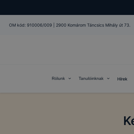
OM kód:
910006/009
|
2900 Komárom Táncsics Mihály út 73.
Rólunk
Tanulóinknak
Hírek
K