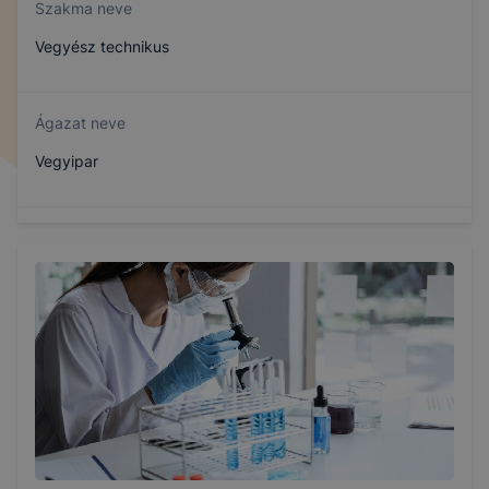
Szakma neve
Vegyész technikus
Ágazat neve
Vegyipar
Szakmajegyzék száma
507112408
Képzés időtartama
1.33 év
Választható szakmairányok: