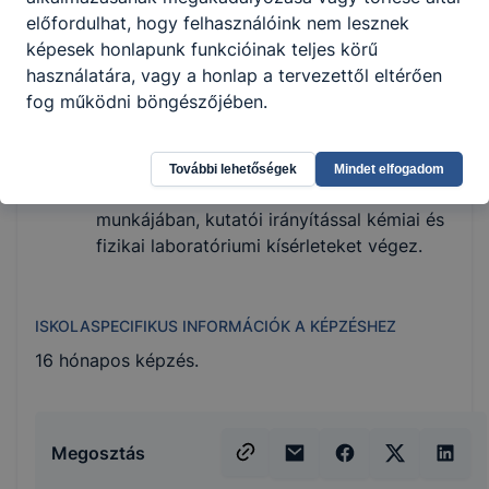
műszaki leírás, egyéb dokumentum
előfordulhat, hogy felhasználóink nem lesznek
alapján;
képesek honlapunk funkcióinak teljes körű
mintákat vesz vagy átveszi a vizsgálandó
használatára, vagy a honlap a tervezettől eltérően
mintákat, analitikai munkát végez;
fog működni böngészőjében.
kiértékeli az elvégzett laboratóriumi
vizsgálatokat, az eredményeket összeveti
az előírásokkal;
További lehetőségek
Mindet elfogadom
részt vesz a kutatólaboratóriumok
munkájában, kutatói irányítással kémiai és
fizikai laboratóriumi kísérleteket végez.
ISKOLASPECIFIKUS INFORMÁCIÓK A KÉPZÉSHEZ
16 hónapos képzés.
Megosztás