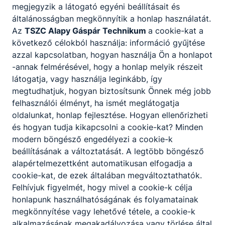
állapotát;
megjegyzik a látogató egyéni beállításait és
ellenőrzi, irányítja az alapanyagok,
általánosságban megkönnyítik a honlap használatát.
gyártási segédanyagok beszállítását,
Az
TSZC Alapy Gáspár Technikum
a cookie-kat a
raktározását és feldolgozását;
következő célokból használja: információ gyűjtése
intézkedik az üzemzavarok, minőségi
azzal kapcsolatban, hogyan használja Ön a honlapot
problémák elhárítása érdekében;
-annak felmérésével, hogy a honlap melyik részeit
intézkedik a gyártás során felmerülő
látogatja, vagy használja leginkább, így
javítási, karbantartási munkák elvégzése
megtudhatjuk, hogyan biztosítsunk Önnek még jobb
felől;
felhasználói élményt, ha ismét meglátogatja
gondoskodik a gyártási feltételek
oldalunkat, honlap fejlesztése. Hogyan ellenőrizheti
folyamatos fenntartásáról, ellenőrzi a
és hogyan tudja kikapcsolni a cookie-kat? Minden
zavartalan alapanyag- és energiaellátást;
modern böngésző engedélyezi a cookie-k
elvégzi a termeléssel összefüggésben
beállításának a változtatását. A legtöbb böngésző
szükséges közvetlen minőségi ellenőrző
alapértelmezettként automatikusan elfogadja a
laboratóriumi vizsgálatokat;
cookie-kat, de ezek általában megváltoztathatók.
laboratóriumi műveleteket hajt végre
Felhívjuk figyelmét, hogy mivel a cookie-k célja
önállóan vagy magasabb képzettségű
honlapunk használhatóságának és folyamatainak
szakember (üzemmérnök vagy mérnök)
megkönnyítése vagy lehetővé tétele, a cookie-k
irányításával, utasítások alapján, illetve
alkalmazásának megakadályozása vagy törlése által