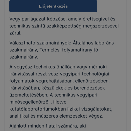
Általános laboráns
Előjelentkezés
Termelési folyamatirányító
Vegyipar ágazat képzése, amely érettségivel és
technikus szintű szakképzettség megszerzésével
KKK/PTT
zárul.
KKK letöltése (pdf)
Választható szakmairányok: Általános laboráns
PTT letöltése (pdf)
szakmairány, Termelési folyamatirányító
szakmairány.
Okleveles technikusképzés
A vegyész technikus önállóan vagy mérnöki
Igen
irányítással részt vesz vegyipari technológiai
folyamatok végrehajtásában, ellenőrzésében,
irányításában, készülékek és berendezések
üzemeltetésében. A technikus vegyipari
minőségellenőrző-, illetve
kutatólaboratóriumokban ﬁzikai vizsgálatokat,
analitikai és műszeres elemzéseket végez.
Ajánlott minden fiatal számára, aki