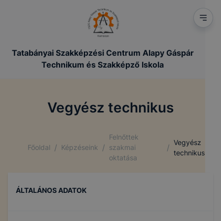
Tatabányai Szakképzési Centrum Alapy Gáspár
Technikum és Szakképző Iskola
Vegyész technikus
Felnőttek
Vegyész
/
/
/
Főoldal
Képzéseink
szakmai
technikus
oktatása
ÁLTALÁNOS ADATOK