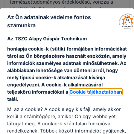
természettudományos érdeklődésű, vonzza a
körülötte lévő természet sokszínűsége és az
anyagok megismerése. Jó választás annak, aki
Az Ön adatainak védelme fontos
szeret kísérletezni és összefüggéseket felismerni,
számunkra
valamint tud rendszerben gondolkodni.
Az
TSZC Alapy Gáspár Technikum
honlapja cookie-k (sütik) formájában információkat
KOMPETENCIAELVÁRÁS
tárol az Ön böngészésre használt eszközén, amely
Természettudományos gondolkodás,
információk személyes adatnak minősülhetnek. Az
környezettudatos szemlélet, precíz, biztos
alábbiakban lehetősége van dönteni arról, hogy
munkavégzés, azonnali helyzetfelismerés, logikus
mely típusú cookie-k alkalmazását kívánja
gondolkodás, kézügyesség, csapatmunka.
engedélyezni. A cookie-k alkalmazásáról
teljeskörű információkat a
Cookie tájékoztatóban
talál.
A SZAKKÉPZETTSÉGGEL RENDELKEZŐ
Mi az a cookie? A cookie egy kis fájl, amely akkor
felméri a vizsgálatokhoz szükséges
kerül a számítógépre, amikor Ön egy webhelyet
vegyszerek, anyagok, mérőműszerek és
látogat meg. A cookie-k számtalan funkcióval
eszközök mennyiségét és műszaki
rendelkeznek. Többek között információt gyűjtenek,